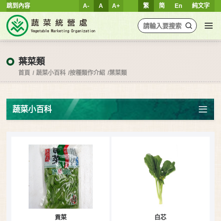
跳到內容
A-
A
A+
繁
简
En
純文字
葉菜類
首頁
蔬菜小百科
按種類作介紹
葉菜類
蔬菜小百科
貢菜
白芯