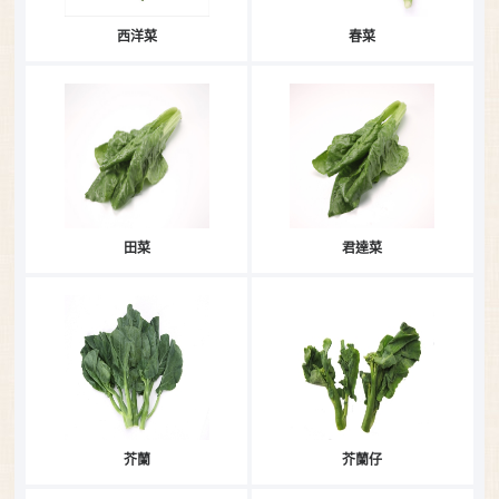
西洋菜
春菜
田菜
君達菜
芥蘭
芥蘭仔