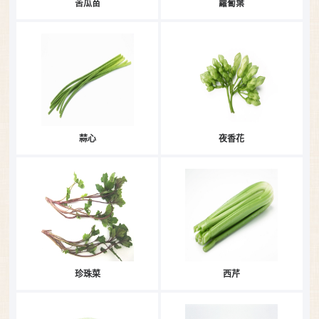
苦瓜苗
蘿蔔葉
蒜心
夜香花
珍珠菜
西芹