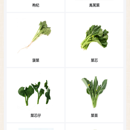
枸杞
馬莧菜
菠菜
菜芯
菜芯仔
菜苗