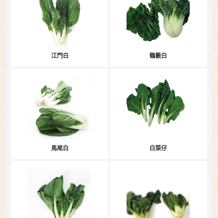
江門白
鶴藪白
馬尾白
白菜仔