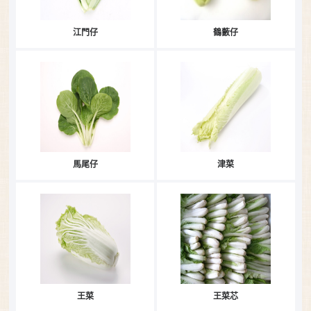
江門仔
鶴藪仔
馬尾仔
津菜
王菜
王菜芯