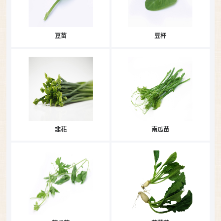
豆苗
豆杯
韭花
南瓜苗