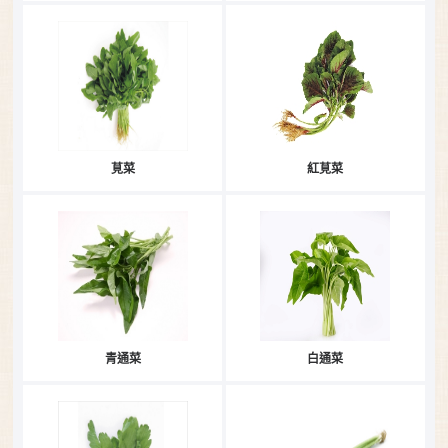
莧菜
紅莧菜
青通菜
白通菜