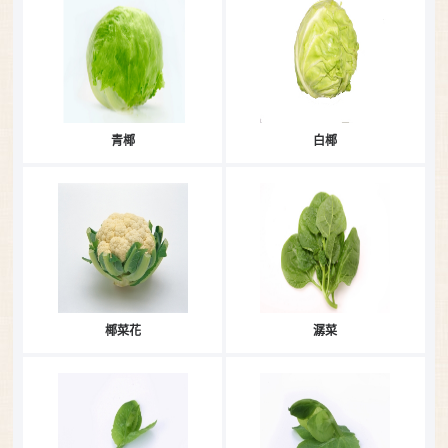
青椰
白椰
椰菜花
潺菜