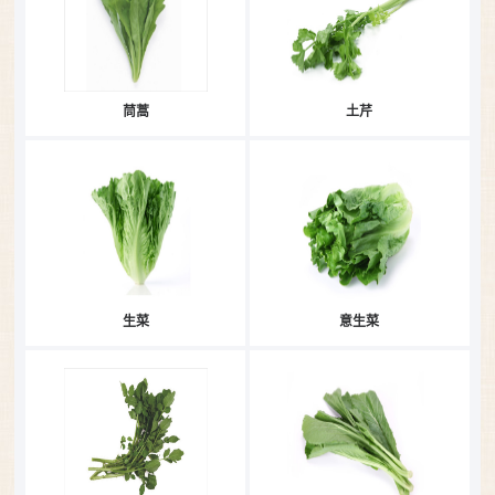
茼蒿
土芹
生菜
意生菜