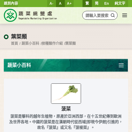
跳到內容
A-
A
A+
繁
简
En
純文字
葉菜類
首頁
蔬菜小百科
按種類作介紹
葉菜類
蔬菜小百科
菠菜
菠菜是藜科的越年生植物，原產於亞洲西部，在十五世紀傳到歐洲
及世界各地。中國的菠菜是在漢朝時代從西域(即現今伊朗)引進的，
故名『菠菜』或又名『菠棱菜』。