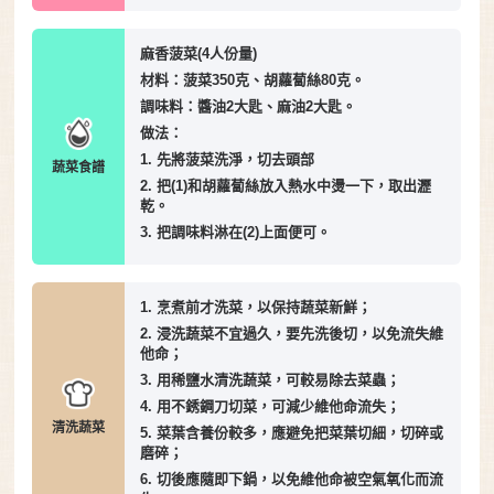
麻香菠菜(4人份量)
材料：菠菜350克、胡蘿蔔絲80克。
調味料：醬油2大匙、麻油2大匙。
做法：
1. 先將菠菜洗淨，切去頭部
蔬菜食譜
2. 把(1)和胡蘿蔔絲放入熱水中燙一下，取出瀝
乾。
3. 把調味料淋在(2)上面便可。
1. 烹煮前才洗菜，以保持蔬菜新鮮；
2. 浸洗蔬菜不宜過久，要先洗後切，以免流失維
他命；
3. 用稀鹽水清洗蔬菜，可較易除去菜蟲；
4. 用不銹鋼刀切菜，可減少維他命流失；
清洗蔬菜
5. 菜葉含養份較多，應避免把菜葉切細，切碎或
磨碎；
6. 切後應隨即下鍋，以免維他命被空氣氧化而流