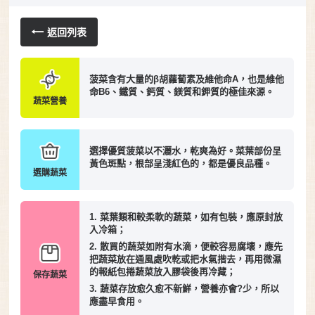
返回列表
菠菜含有大量的β胡蘿蔔素及維他命A，也是維他
命B6、鐵質、鈣質、鎂質和鉀質的極佳來源。
蔬菜營養
選擇優質菠菜以不灑水，乾爽為好。菜葉部份呈
黃色斑點，根部呈淺紅色的，都是優良品種。
選購蔬菜
1. 菜葉類和較柔軟的蔬菜，如有包裝，應原封放
入冷箱；
2. 散買的蔬菜如附有水滴，便較容易腐壞，應先
把蔬菜放在通風處吹乾或把水氣揩去，再用微濕
的報紙包捲蔬菜放入膠袋後再冷藏；
保存蔬菜
3. 蔬菜存放愈久愈不新鮮，營養亦會?少，所以
應盡早食用。