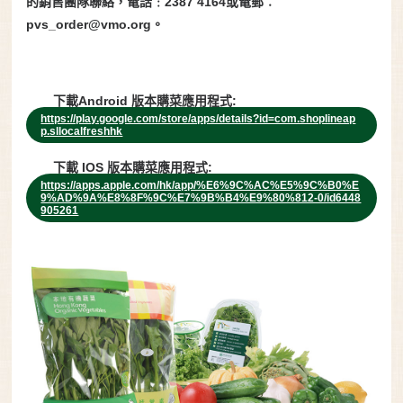
的銷售團隊聯絡，電話﹕2387 4164或電郵︰
pvs_order@vmo.org。
下載Android 版本購菜應用程式:
https://play.google.com/store/apps/details?id=com.shoplineap
p.sllocalfreshhk
下載 IOS 版本購菜應用程式:
https://apps.apple.com/hk/app/%E6%9C%AC%E5%9C%B0%E
9%AD%9A%E8%8F%9C%E7%9B%B4%E9%80%812-0/id6448
905261