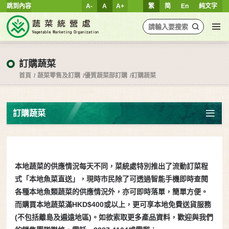
跳到內容
A-
A
A+
繁
简
En
純文字
訂購蔬菜
首頁
蔬菜零售及訂購
優質蔬菜部訂購
訂購蔬菜
訂購蔬菜
本地蔬菜的供應情況每天不同，菜統處特別推出了流動訂菜程
式「本地魚菜直送」，現時市民除了可透過智能手機即時查閱
各種本地魚類蔬菜的供應情況外，亦可即時落單，簡單方便。
而購買本地蔬菜滿HKD$400或以上，更可享本地免費送貨服務
(不包括離島及遍遠地區)。如欲索取更多產品資料，歡迎與我們