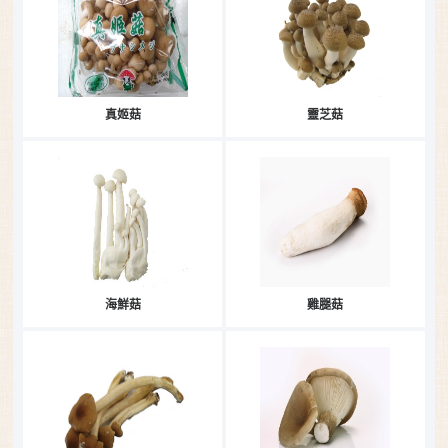
真姬菇
靈芝菇
海鮮菇
雞腿菇