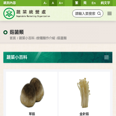
跳到內容
A-
A
A+
繁
简
En
純文字
菇菌類
首頁
蔬菜小百科
按種類作介紹
菇菌類
蔬菜小百科
草菇
金針菇