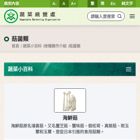
跳到內容
A-
A
A+
繁
简
En
純文字
菇菌類
首頁
蔬菜小百科
按種類作介紹
菇菌類
蔬菜小百科
海鮮菇
海鮮菇原名鴻喜菇，又名靈芝菇、蟹味菇、假松茸、真姬菇、斑玉
蕈和玉蕈，是從日本引進的食用菇類。