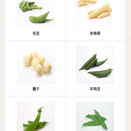
毛豆
珍珠筍
蓮子
羊角豆