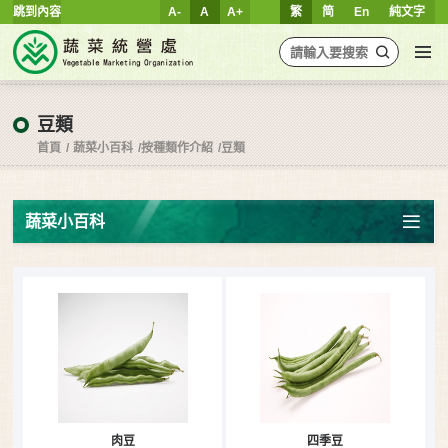
跳到內容
A-
A
A+
繁
简
En
純文字
豆類
首頁
蔬菜小百科
按種類作介紹
豆類
蔬菜小百科
肉豆
四季豆