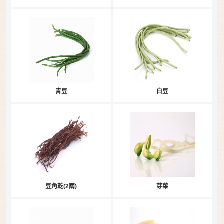
青豆
白豆
豆角乾(2兩)
芽菜