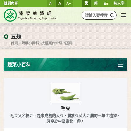
跳到內容
A-
A
A+
繁
简
En
純文字
豆類
首頁
蔬菜小百科
按種類作介紹
豆類
蔬菜小百科
毛豆
毛豆又名枝豆，是未成熟的大豆，屬於豆科大豆屬的一年生植物，
原產於中國東北一帶。