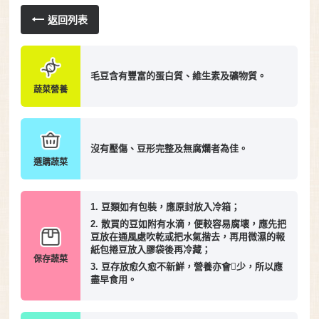
返回列表
毛豆含有豐富的蛋白質、維生素及礦物質。
蔬菜營養
沒有壓傷、豆形完整及無腐爛者為佳。
選購蔬菜
1. 豆類如有包裝，應原封放入冷箱；
2. 散買的豆如附有水滴，便較容易腐壞，應先把
豆放在通風處吹乾或把水氣揩去，再用微濕的報
紙包捲豆放入膠袋後再冷藏；
保存蔬菜
3. 豆存放愈久愈不新鮮，營養亦會少，所以應
盡早食用。