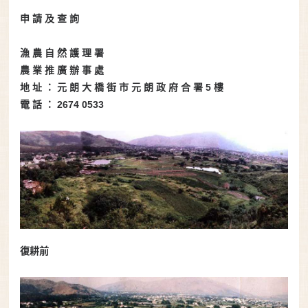
申 請 及 查 詢
漁 農 自 然 護 理 署
農 業 推 廣 辦 事 處
地 址 ： 元 朗 大 橋 街 市 元 朗 政 府 合 署 5 樓
電 話 ： 2674 0533
復耕前