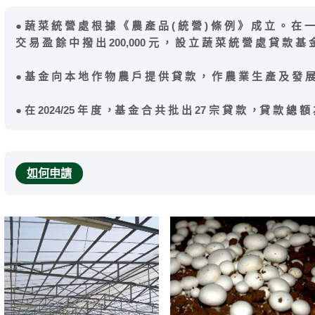
● 蔬 菜 統 營 處 根 據 《 農 產 品 ( 統 營 ) 條 例 》 成 立 。 在 
交 易 盈 餘 中 撥 出 200,000 元 ， 設 立 蔬 菜 統 營 處 貸 款 基 
● 基 金 向 本 地 作 物 農 戶 提 供 貸 款 ， 作 農 業 生 產 及 發 
● 在 2024/25 年 度 ，基 金 合 共 批 出 27 宗 貸 款 ，貸 款 總 額
如何申請