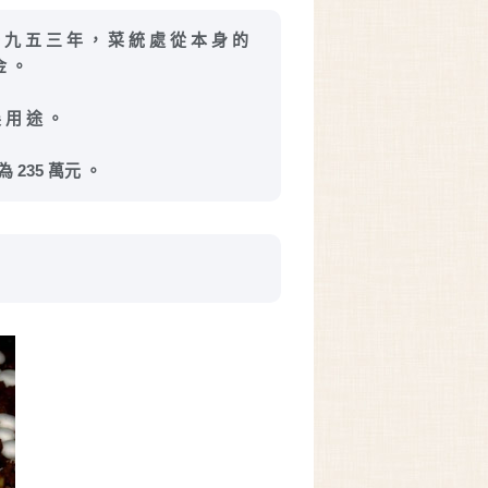
一 九 五 三 年 ， 菜 統 處 從 本 身 的
金 。
展 用 途 。
 為 235 萬元 。