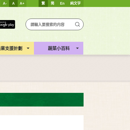
A-
A
A+
繁
简
En
純文字
農業支援計劃
蔬菜小百科