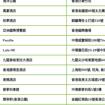
海洋公園
香港仔黃竹坑
萬豪酒店
香港金鐘道88號太古廣
柏寧酒店
銅鑼灣告士打道310號
亞洲國際博覽館
香港國際機場
Feuille
中環威靈頓街198號The 
Lala HK
中環擺花街23-29號中
九龍香格里拉大酒店
九龍尖沙咀東麼地道64
香港康得思酒店
上海街555號, 旺角, 香
東隅酒店
香港島東太古城道29號
都爹利會館
中環都爹利街1號3樓
樂茶軒(香港公園)
金鐘紅棉路10號香港