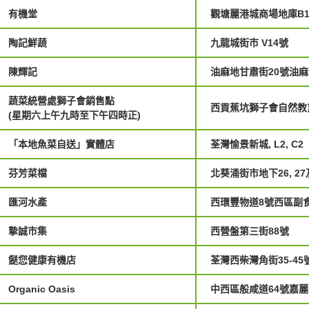
有機堂
觀塘麗港城商場地庫B1
陶記鮮蔬
九龍城街市 V14號
陳輝記
油麻地甘肅街20號油麻
蔬菜統營處獅子會銷售點
西貢蕉坑獅子會自然教
(星期六上午九時至下午四時正)
「本地魚菜自送」實體店
荃灣愉景新城, L2, C2
芬芳菜檔
北葵涌街市地下26, 27
匯河水產
西環豐物道8號西區副食
摯誠市集
西營盤第三街88號
餸您健康有機店
荃灣西柴灣角街35-45
Organic Oasis
中西區般咸道64號嘉