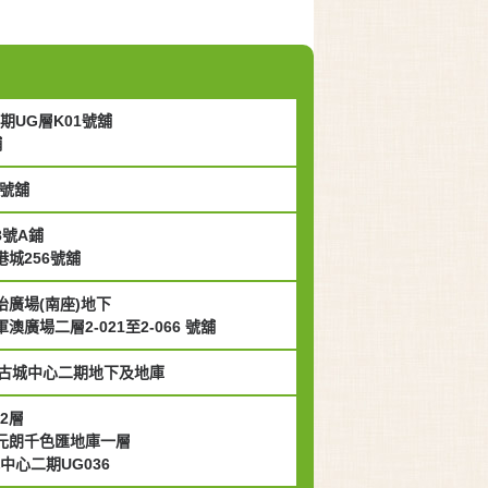
期UG層K01號舖
舖
4號舖
8號A鋪
港城256號舖
怡廣場(南座)地下
澳廣場二層2-021至2-066 號舖
古城中心二期地下及地庫
2層
號元朗千色匯地庫一層
中心二期UG036