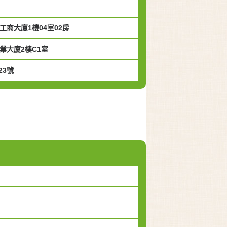
工商大廈1樓04室02房
業大廈2樓C1室
23號