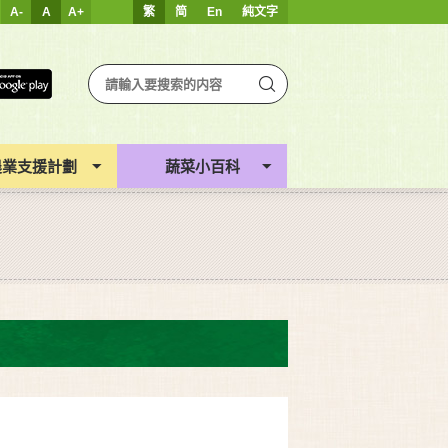
A-
A
A+
繁
简
En
純文字
農業支援計劃
蔬菜小百科