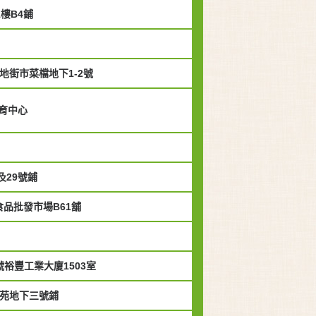
樓B4鋪
地街市菜檔地下1-2號
育中心
及29號鋪
品批發市場B61舖
號裕豐工業大廈1503室
麗苑地下三號鋪