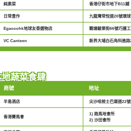
純素菜
香港仔街市地下B11鋪
日常豊作
九龍灣常悅道20號環球
Egaocohk地球友善選物店
觀塘駿業街66號巧運工
VC Canteen
新界大埔白石角科進路
本地蔬菜食肆
商號
地址
半島酒店
尖沙咀梳士巴厘道22號
1) 跑馬地會所
香港賽馬會
2) 沙田會所