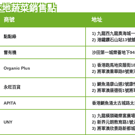
本地蔬菜銷售點
商號
地址
1) 九龍西九龍奧海城一
點點綠
2) 港鐵鑽石山站13號
嘗有機
沙田第一城樂薈地下9
1) 香港跑馬地奕蔭街1
Organic Plus
2) 將軍澳重華路8號東
1) 鰂魚涌康山道2號康
永旺百貨
2) 將軍澳唐德街1號將軍
APITA
香港鰂魚涌太古城路太
1) 九龍橫頭磡樂富廣場
UNY
2) 新界元朗教育路1
3) 將軍澳欣景路新都城