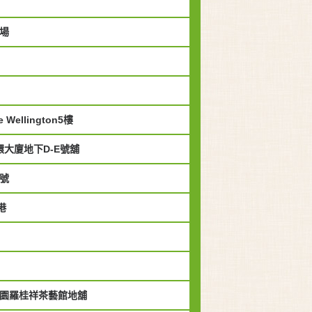
場
Wellington5樓
環大廈地下D-E號舖
號
港
公園羅桂祥茶藝館地舖