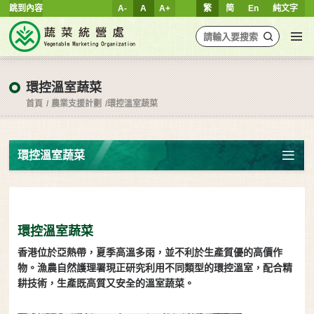
跳到內容
A-
A
A+
繁
简
En
純文字
環控溫室蔬菜
首頁
農業支援計劃
環控溫室蔬菜
環控溫室蔬菜
環控溫室蔬菜
香港位於亞熱帶，夏季高溫多雨，並不利於生產質優的高價作
物。漁農自然護理署現正研究利用不同類型的環控溫室，配合精
耕技術，生產既高質又安全的溫室蔬菜。