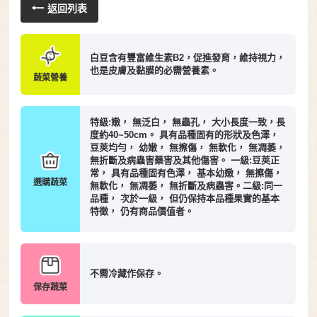
返回列表
白豆含有豐富維生素B2，促進發育，維持視力，
也是皮膚及黏膜的必需營養素。
蔬菜營養
特級:嫩， 無泛白， 無蟲孔， 大小長度一致，長
度約40~50cm。 具有品種固有的形狀及色澤，
豆莢均勻， 幼嫩， 無擦傷， 無軟化， 無凋萎，
無折斷及病蟲害藥害及其他傷害。 一級:豆莢正
常， 具有品種固有色澤， 基本幼嫩， 無擦傷，
選購蔬菜
無軟化， 無凋萎， 無折斷及病蟲害。二級:同一
品種， 次於一級， 但仍保持本品種果實的基本
特徵， 仍有商品價值者。
不需冷藏作保存。
保存蔬菜