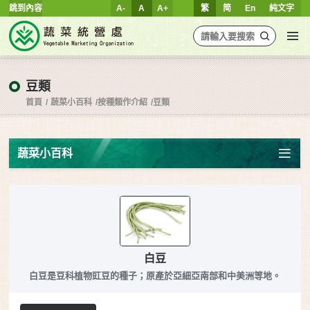
跳到內容
A-
A
A+
繁
简
En
純文字
豆類
首頁
蔬菜小百科
按種類作介紹
豆類
蔬菜小百科
白豆
白豆是豆科植物豇豆的種子；原產於亞細亞南部和中美洲等地。