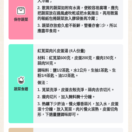
入冷箱；
2. 散買的蔬菜如附有水滴，便較容易腐壞，應先
把蔬菜放在通風處吹乾或把水氣揩去，再用微濕
的報紙包捲蔬菜放入膠袋後再冷藏；
保存蔬菜
3. 蔬菜存放愈久愈不新鮮，營養亦會少，所以
應盡早食用。
紅莧菜肉片皮蛋湯 (4人份量)
材料：紅莧菜600克，皮蛋200克，瘦肉150克，
蒜肉50克。
調味料：鹽1/2茶匙，水1公升，生抽1茶匙、生
粉1/4茶匙、油1/2茶匙。
做法：
蔬菜食譜
1. 莧菜洗淨，皮蛋去殼洗淨，蒜肉去衣切片。
2. 瘦肉切片，加入醃料醃十分鐘。
3. 熱鑲下少許油，慢火爆香蒜片，加入水，皮蛋
滾十分鐘，放入莧菜，肉片慢火滾熟，皮蛋切角
形，下適量鹽調味即可。