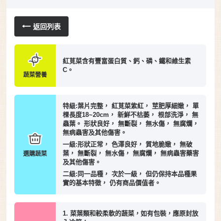
返回列表
紅莧菜含有豐富蛋白質、鈣、磷、鐵和維生素
C。
蔬菜營養
特級:葉片完整， 紅莧菜紫紅， 莖肥厚細嫩， 單
棵長度18~20cm， 新鮮不枯萎， 根部洗淨， 無
蟲葉。 形狀良好， 無斷裂， 無水傷， 無腐爛，
無病蟲害及其他傷害。
一級:形狀正常， 色澤良好， 質地脆嫩， 無破
葉， 無斷裂， 無水傷， 無腐爛， 無病蟲害藥害
選購蔬菜
及其他傷害。
二級:同一品種， 次於一級， 但仍保持本品種果
實的基本特徵， 仍有商品價值者。
1. 菜葉類和較柔軟的蔬菜，如有包裝，應原封放