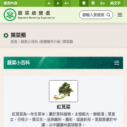
跳到內容
A-
A
A+
繁
简
En
純文字
葉菜類
首頁
蔬菜小百科
按種類作介紹
葉菜類
蔬菜小百科
紅莧菜
紅莧菜為一年生草本；屬於莧科植物。主根較大，側根淺；莖直
立，分枝少。葉互生，呈卵圓形、圓形、或披針形。莧菜原產於中
國，以中國廣州栽培較多。