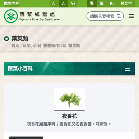
跳到內容
A-
A
A+
繁
简
En
純文字
葉菜類
首頁
蔬菜小百科
按種類作介紹
葉菜類
蔬菜小百科
夜香花
夜香花屬蘿摩科；夜香花又名夜香蘭，味清香。