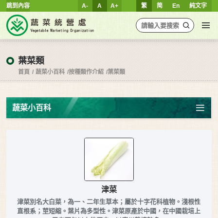
跳到內容
A-
A
A+
繁
简
En
純文字
葉菜類
首頁
蔬菜小百科
按種類作介紹
葉菜類
蔬菜小百科
津菜
津菜別名大白菜，為一、二年生草本；屬於十字花科植物。淺根性
直根系；莖短縮。葉片為多型性。津菜原產於中國，在中國栽培上