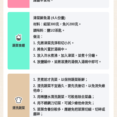
應盡早食用。
津菜鮮魚湯 (4人份量)
材料：紹菜300克，魚片200克。
調味料：鹽1/2茶匙。
做法：
1. 先將津菜洗淨和切小片。
蔬菜食譜
2. 將魚片置於湯碗中。
3. 放入泠水煮沸，加入津菜，並煮十分鐘。
4. 放鹽鍋中，並將滾燙的湯倒入湯碗中即可。
1. 烹煮前才洗菜，以保持蔬菜新鮮；
2. 浸洗蔬菜不宜過久，要先洗後切，以免流失維
他命；
3. 用稀鹽水清洗蔬菜，可較易除去菜蟲；
4. 用不銹鋼刀切菜，可減少維他命流失；
清洗蔬菜
5. 菜葉含養份較多，應避免把菜葉切細，切碎或
磨碎；