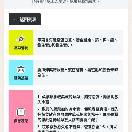
已有百年以上的歷史，以廣州栽培較多。
返回列表
津菜含有豐富蛋白質、膳食纖維、鈣、鉀、鐵、
維生素B和維生素C。
蔬菜營養
選擇津菜時以葉片緊密結實，無斑點和顏色青翠
為佳。
選購蔬菜
1. 菜葉類和較柔軟的蔬菜，如有包裝，應原封放
入冷箱；
2. 散買的蔬菜如附有水滴，便較容易腐壞，應先
把蔬菜放在通風處吹乾或把水氣揩去，再用微濕
的報紙包捲蔬菜放入膠袋後再冷藏；
保存蔬菜
3. 蔬菜存放愈久愈不新鮮，營養亦會少，所以