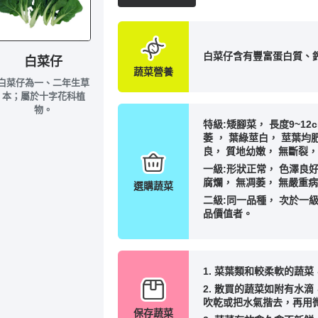
白菜仔含有豐富蛋白質、
白菜仔
蔬菜營養
白菜仔為一、二年生草
本；屬於十字花科植
物。
特級:矮腳菜， 長度9~1
萎 ， 葉綠莖白， 莖葉均
良， 質地幼嫩， 無斷裂
一級:形狀正常， 色澤良好
腐爛， 無凋萎， 無嚴重
選購蔬菜
二級:同一品種， 次於一
品價值者。
1. 菜葉類和較柔軟的蔬
2. 散買的蔬菜如附有水
吹乾或把水氣揩去，再用
保存蔬菜