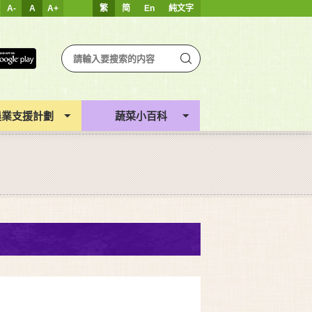
A-
A
A+
繁
简
En
純文字
農業支援計劃
蔬菜小百科