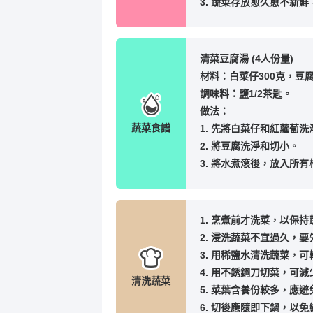
3. 蔬菜存放愈久愈不新
清菜豆腐湯 (4人份量)
材料：白菜仔300克，豆腐
調味料：鹽1/2茶匙。
做法：
蔬菜食譜
1. 先將白菜仔和紅蘿蔔
2. 將豆腐洗淨和切小。
3. 將水煮滾後，放入所
1. 烹煮前才洗菜，以保
2. 浸洗蔬菜不宜過久，
3. 用稀鹽水清洗蔬菜，
4. 用不銹鋼刀切菜，可
清洗蔬菜
5. 菜葉含養份較多，應
6. 切後應隨即下鍋，以