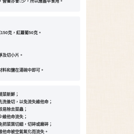
鮮，營養亦會少，所以應盡早食用。
150克，紅蘿蔔50克。
洗淨及切小片。
有材料和鹽在湯碗中即可。
持蔬菜新鮮；
要先洗後切，以免流失維他命；
可較易除去菜蟲；
減少維他命流失；
避免把菜葉切細，切碎或磨碎；
免維他命被空氣氧化而流失。