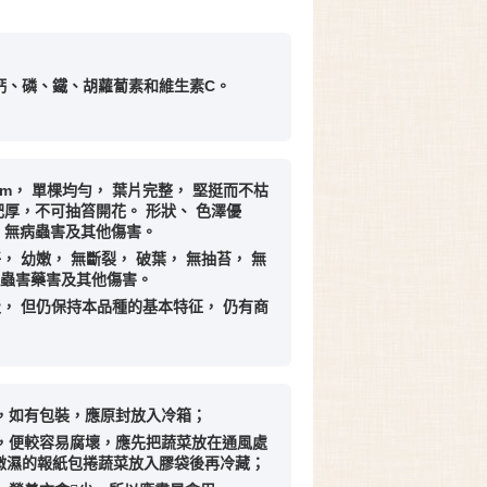
鈣、磷、鐵、胡蘿蔔素和維生素C。
2cm， 單棵均勻， 葉片完整， 堅挺而不枯
肥厚，不可抽笞開花。 形狀、 色澤優
， 無病蟲害及其他傷害。
， 幼嫩， 無斷裂， 破葉， 無抽苔， 無
病蟲害藥害及其他傷害。
級， 但仍保持本品種的基本特征， 仍有商
菜，如有包裝，應原封放入冷箱；
滴，便較容易腐壞，應先把蔬菜放在通風處
微濕的報紙包捲蔬菜放入膠袋後再冷藏；