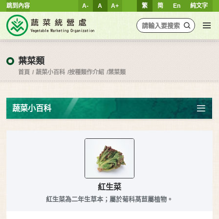
跳到內容
A-
A
A+
繁
简
En
純文字
葉菜類
首頁
蔬菜小百科
按種類作介紹
葉菜類
蔬菜小百科
紅生菜
紅生菜為二年生草本；屬於菊科萵苣屬植物。