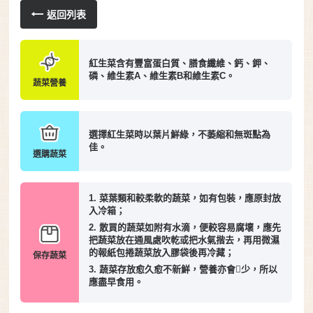
返回列表
紅生菜含有豐富蛋白質、膳食纖維、鈣、鉀、
磷、維生素A、維生素B和維生素C。
蔬菜營養
選擇紅生菜時以葉片鮮綠，不萎縮和無斑點為
佳。
選購蔬菜
1. 菜葉類和較柔軟的蔬菜，如有包裝，應原封放
入冷箱；
2. 散買的蔬菜如附有水滴，便較容易腐壞，應先
把蔬菜放在通風處吹乾或把水氣揩去，再用微濕
的報紙包捲蔬菜放入膠袋後再冷藏；
保存蔬菜
3. 蔬菜存放愈久愈不新鮮，營養亦會少，所以
應盡早食用。