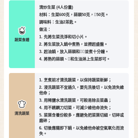
清炒生菜 (4人份量)
材料：生菜600克，蒜頭50克，50克。
調味料：生油2茶匙。
做法：
1. 先將生菜洗淨和切小片。
蔬菜食譜
2. 將生菜放入鍋中煮熟，並撈起盛盤。
3. 起油鍋，放入蒜頭和，並煮十分鐘。
4. 將熟的蒜頭、和生油淋上生菜即可。
1. 烹煮前才清洗蔬菜，以保持蔬菜新鮮；
2. 浸洗蔬菜不宜過久，要先洗後切，以免流失維
他命；
3. 用稀鹽水清洗蔬菜，可較易除去菜蟲；
4. 用不銹鋼刀切菜，可減少維他命流失；
清洗蔬菜
5. 菜葉含養份較多，應避免把菜葉切細，切碎或
磨碎；
6. 切後應隨即下鍋，以免維他命被空氣氧化而流
失。