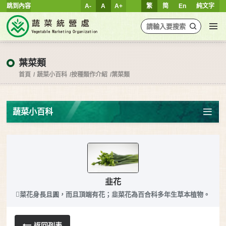
跳到內容
A-
A
A+
繁
简
En
純文字
葉菜類
首頁
蔬菜小百科
按種類作介紹
葉菜類
蔬菜小百科
韭花
菜花身長且圓，而且頂端有花；韭菜花為百合科多年生草本植物。
返回列表