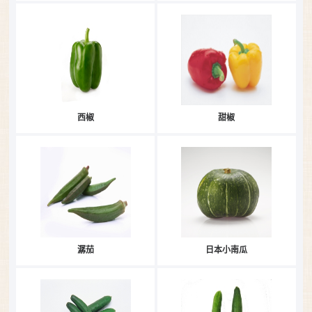
西椒
甜椒
潺茄
日本小南瓜