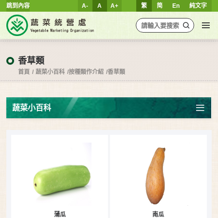
跳到內容
A-
A
A+
繁
简
En
純文字
香草類
首頁
蔬菜小百科
按種類作介紹
香草類
蔬菜小百科
蒲瓜
南瓜