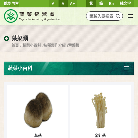
跳到內容
A-
A
A+
繁
简
En
純文字
葉菜類
首頁
蔬菜小百科
按種類作介紹
葉菜類
蔬菜小百科
草菇
金針菇