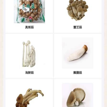
真姬菇
靈芝菇
海鮮菇
雞腿菇