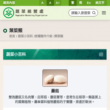
跳到內容
A-
A
A+
繁
简
En
純文字
葉菜類
首頁
蔬菜小百科
按種類作介紹
葉菜類
蔬菜小百科
蘑菇
雙孢蘑菇又名肉蕈、田草菇、蘑菇蕈等，是寄生在稻草一類基質上
的菌類植物。屬傘菌科植物蘑菇的子實體，原產於歐洲。