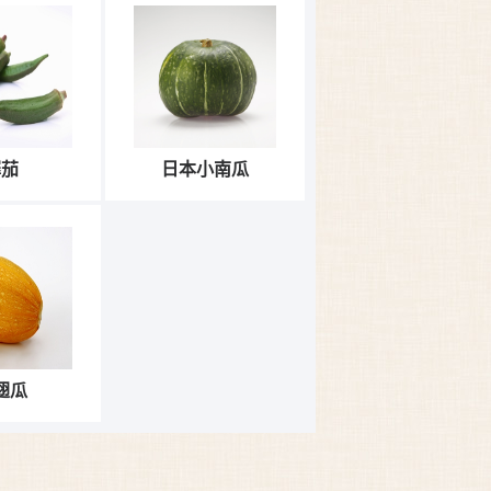
潺茄
日本小南瓜
翅瓜