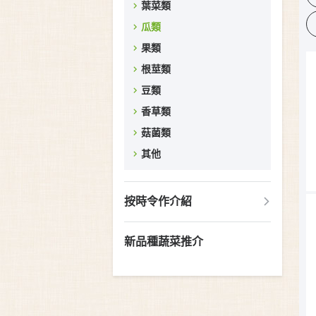
葉菜類
瓜類
果類
根莖類
豆類
香草類
菇菌類
其他
按時令作介紹
新品種蔬菜推介