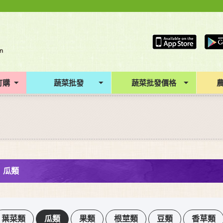
訂購
蔬菜批發
蔬菜批發價格
瓜類
葉菜類
瓜類
果類
根莖類
豆類
香草類