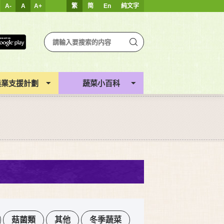
A-
A
A+
繁
简
En
純文字
農業支援計劃
蔬菜小百科
菇菌類
其他
冬季蔬菜