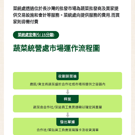
菜統處透過位於長沙灣的批發市場為蔬菜批發商及買家提
供交易設施和會計等服務。菜統處向提供服務的費用.而買
家則毋需付費
菜統處宣傳片( 15分鐘)
蔬菜統營處市場運作流程圖