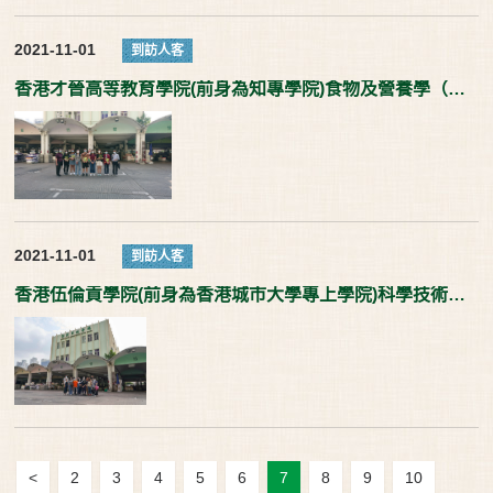
2021-11-01
到訪人客
香港才晉高等教育學院(前身為知專學院)食物及營養學（榮譽）理學士學生參觀
2021-11-01
到訪人客
香港伍倫貢學院(前身為香港城市大學專上學院)科學技術學院學生參觀
<
2
3
4
5
6
7
8
9
10