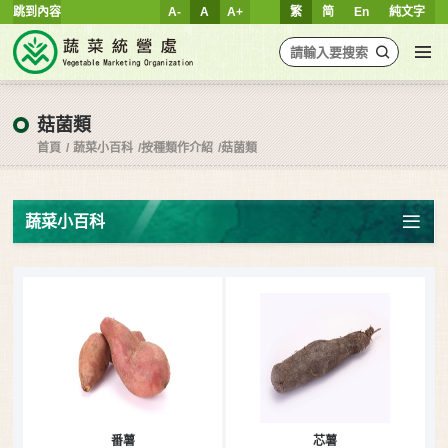
跳到內容
A-
A
A+
繁
简
En
純文字
菇菌類
首頁
蔬菜小百科
按種類作介紹
菇菌類
蔬菜小百科
番薯
芯薯