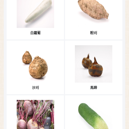
白蘿蔔
粉刈
沙刈
馬蹄