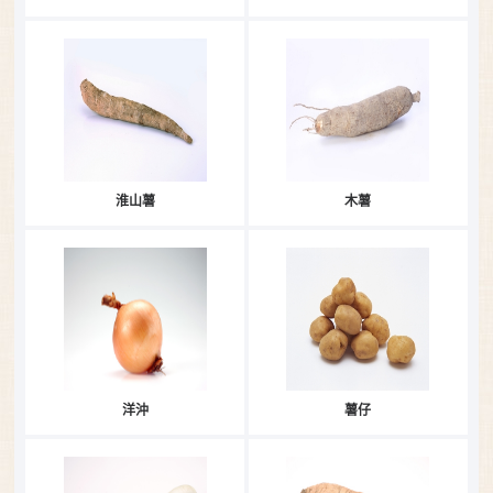
淮山薯
木薯
洋沖
薯仔