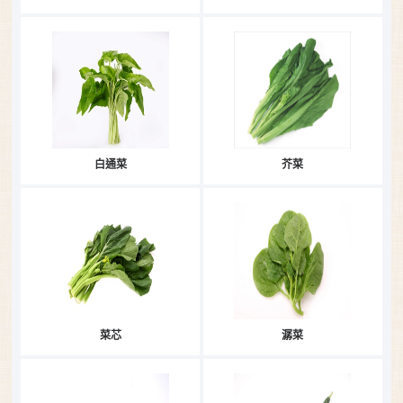
白通菜
芥菜
菜芯
潺菜