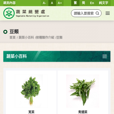
跳到內容
A-
A
A+
繁
简
En
純文字
豆類
首頁
蔬菜小百科
按種類作介紹
豆類
蔬菜小百科
莧菜
青通菜