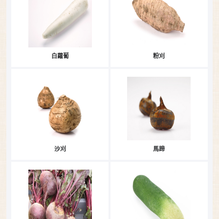
白蘿蔔
粉刈
沙刈
馬蹄