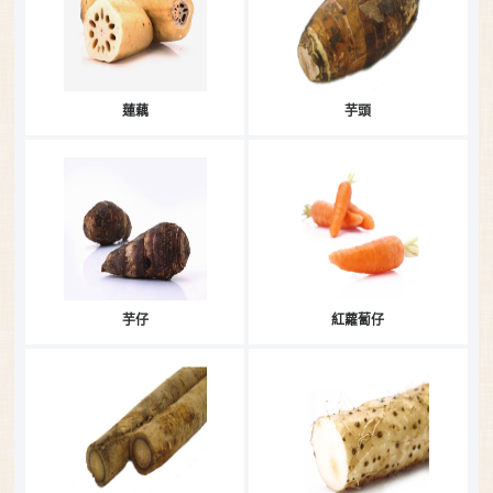
蓮藕
芋頭
芋仔
紅蘿蔔仔