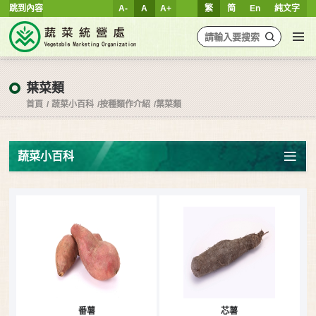
跳到內容
A-
A
A+
繁
简
En
純文字
葉菜類
首頁
蔬菜小百科
按種類作介紹
葉菜類
蔬菜小百科
番薯
芯薯