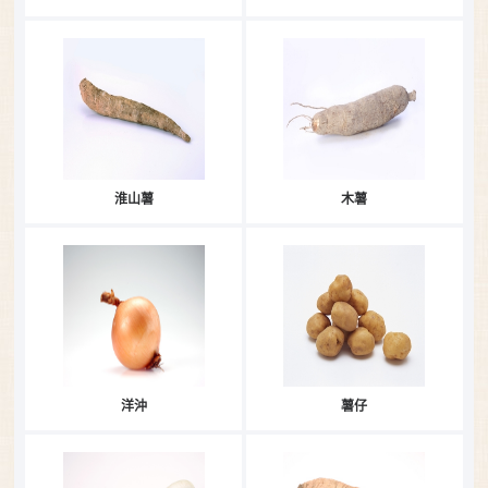
淮山薯
木薯
洋沖
薯仔