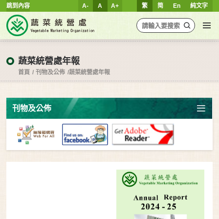
跳到內容
A-
A
A+
繁
简
En
純文字
蔬菜統營處年報
首頁
刊物及公佈
蔬菜統營處年報
刊物及公佈