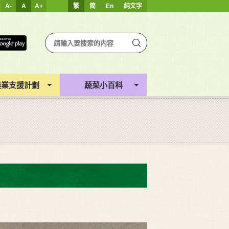
A-
A
A+
繁
简
En
純文字
農業支援計劃
蔬菜小百科