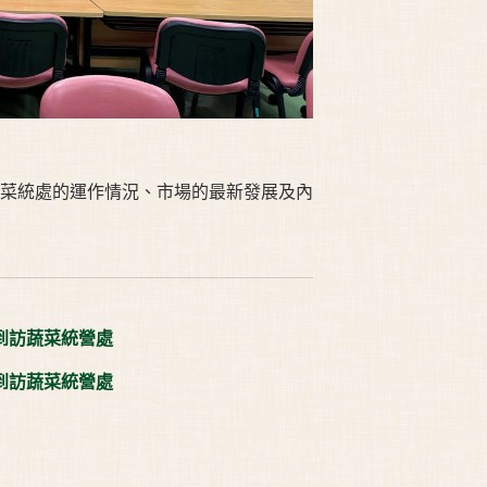
了解菜統處的運作情況、市場的最新發展及內
到訪蔬菜統營處
到訪蔬菜統營處