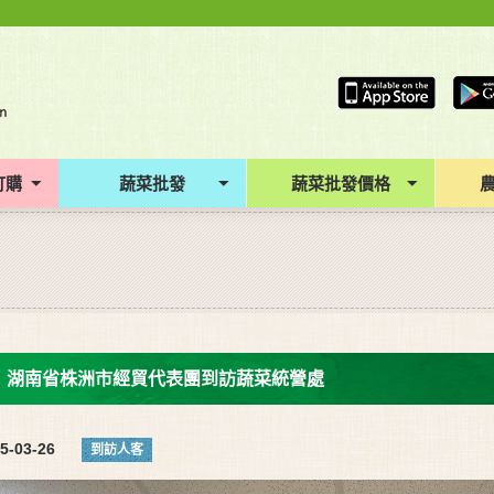
訂購
蔬菜批發
蔬菜批發價格
湖南省株洲市經貿代表團到訪蔬菜統營處
5-03-26
到訪人客