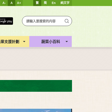
A-
A
A+
繁
简
En
純文字
農業支援計劃
蔬菜小百科