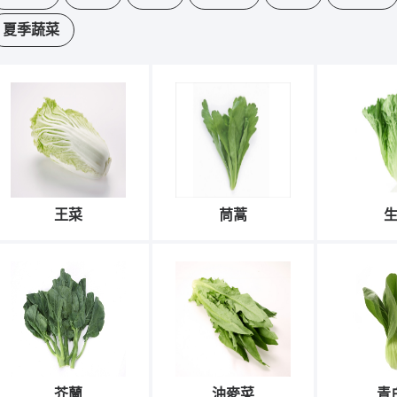
夏季蔬菜
王菜
茼蒿
芥蘭
油麥菜
青