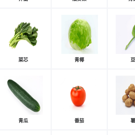
菜芯
青椰
青瓜
番茄