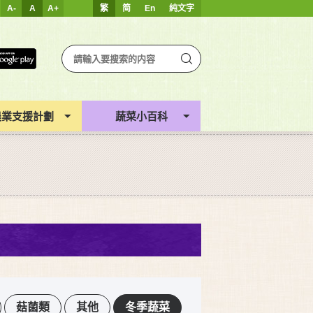
A-
A
A+
繁
简
En
純文字
農業支援計劃
蔬菜小百科
菇菌類
其他
冬季蔬菜