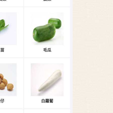
豆苗
毛瓜
薯仔
白蘿蔔