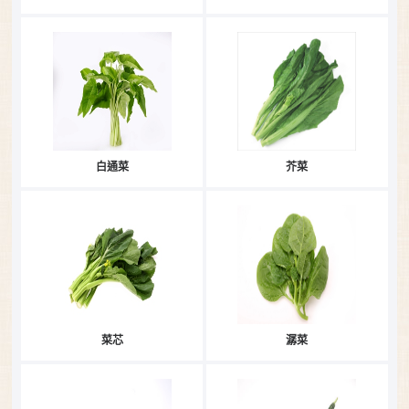
白通菜
芥菜
菜芯
潺菜