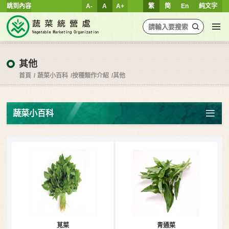
跳到內容
A-
A
A+
繁
简
En
純文字
其他
首頁
蔬菜小百科
按種類作介紹
其他
蔬菜小百科
莧菜
青通菜