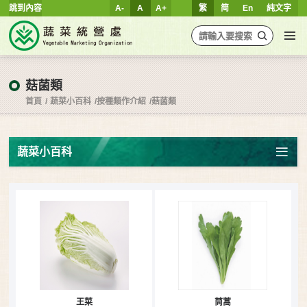
跳到內容
A-
A
A+
繁
简
En
純文字
菇菌類
首頁
蔬菜小百科
按種類作介紹
菇菌類
蔬菜小百科
王菜
茼蒿