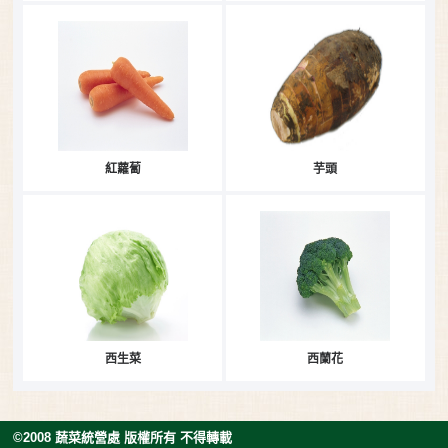
紅蘿蔔
芋頭
西生菜
西蘭花
©2008 蔬菜統營處 版權所有 不得轉載