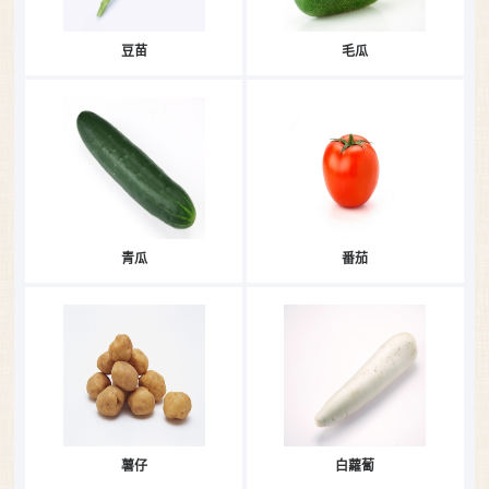
豆苗
毛瓜
青瓜
番茄
薯仔
白蘿蔔