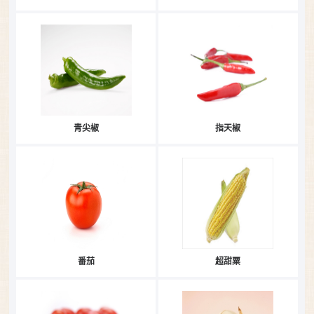
青尖椒
指天椒
番茄
超甜粟