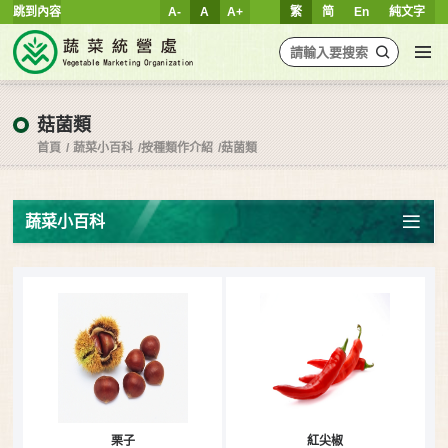
跳到內容
A-
A
A+
繁
简
En
純文字
菇菌類
首頁
蔬菜小百科
按種類作介紹
菇菌類
蔬菜小百科
栗子
紅尖椒