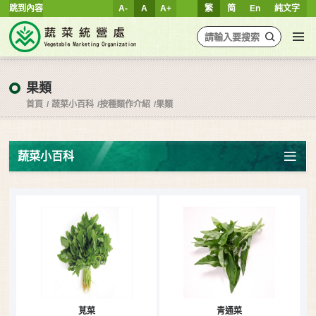
跳到內容
A-
A
A+
繁
简
En
純文字
果類
首頁
蔬菜小百科
按種類作介紹
果類
蔬菜小百科
莧菜
青通菜