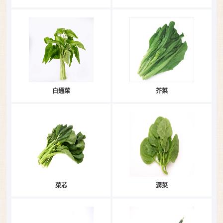
白通菜
芥菜
菜芯
潺菜