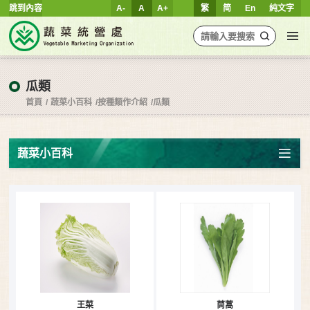
跳到內容
A-
A
A+
繁
简
En
純文字
瓜類
首頁
蔬菜小百科
按種類作介紹
瓜類
蔬菜小百科
王菜
茼蒿