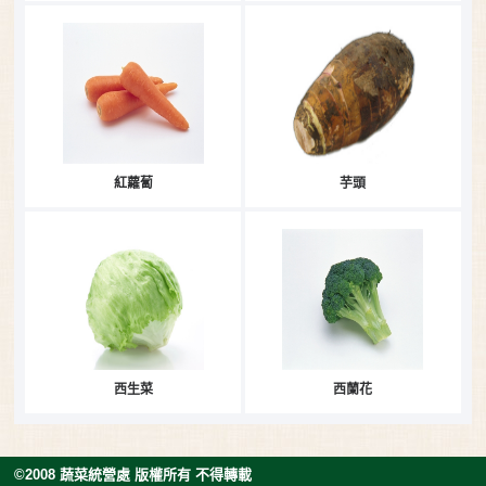
紅蘿蔔
芋頭
西生菜
西蘭花
©2008 蔬菜統營處 版權所有 不得轉載