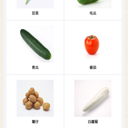
豆苗
毛瓜
青瓜
番茄
薯仔
白蘿蔔