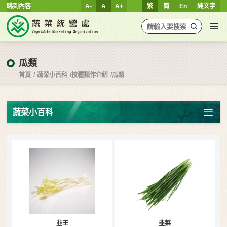
跳到內容
A-
A
A+
繁
简
En
純文字
瓜類
首頁
蔬菜小百科
按種類作介紹
瓜類
蔬菜小百科
韭王
韭菜