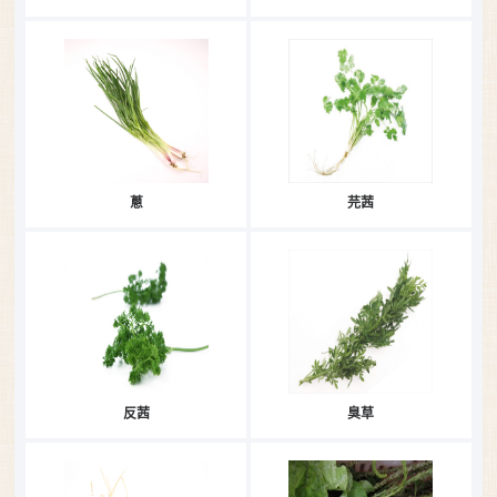
蔥
芫茜
反茜
臭草