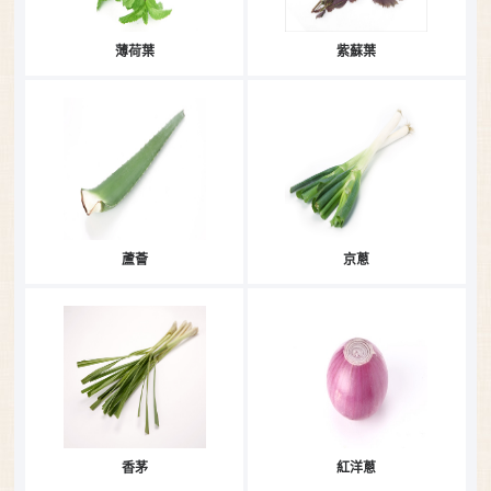
薄荷葉
紫蘇葉
蘆薈
京蔥
香茅
紅洋蔥