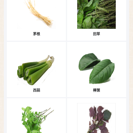
茅根
田草
西蒜
檸葉