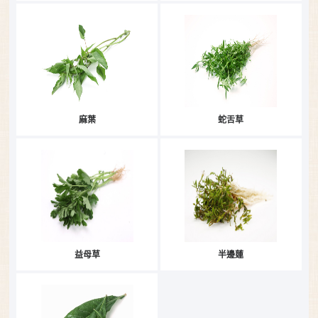
麻葉
蛇舌草
益母草
半邊蓮