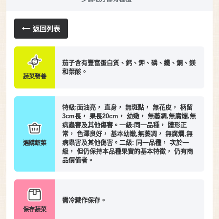
返回列表
茄子含有豐富蛋白質、鈣、鉀、磷、鐵、銅、鎂
和葉酸。
蔬菜營養
特級:面油亮， 直身， 無斑點， 無花皮， 柄留
3cm長， 果長20cm， 幼嫩， 無萎凋,無腐爛,無
病蟲害及其他傷害。一級:同一品種， 體形正
常， 色澤良好， 基本幼嫩,無萎凋， 無腐爛,無
病蟲害及其他傷害。二級: 同一品種， 次於一
選購蔬菜
級， 但仍保持本品種果實的基本特徵， 仍有商
品價值者。
需冷藏作保存。
保存蔬菜