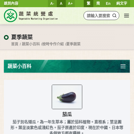
跳到內容
A-
A
A+
繁
简
En
純文字
夏季蔬菜
首頁
蔬菜小百科
按時令作介紹
夏季蔬菜
蔬菜小百科
茄瓜
茄子別名矮瓜，為一年生草本；屬於茄科植物。直根系；莖呈圓
形。葉呈淡紫色或淺紅色。茄子原產於印度，現在於中國、日本等
多個地方都有種植。