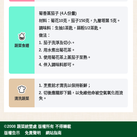
菊香蒸茄子 (4人份量)
材料：菊花10克，茄子150克，九層塔葉 5克。
調味料：生抽1茶匙，蒜粉1/2茶匙。
做法：
1. 茄子洗淨及切小。
蔬菜食譜
2. 用水煮出菊花茶。
3. 使用菊花茶上蒸茄子至熟。
4. 伴入調味料即可。
1. 烹煮前才清洗以保持新鮮；
2. 切後應隨即下鍋，以免維他命被空氣氧化而流
失。
清洗蔬菜
©2008 蔬菜統營處 版權所有 不得轉載
版權告示
免責聲明
網站指南