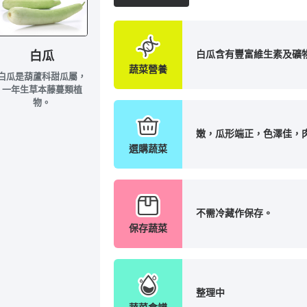
白瓜含有豐富維生素及礦
白瓜
蔬菜營養
白瓜是葫蘆科甜瓜屬，
一年生草本藤蔓類植
物。
嫩，瓜形端正，色澤佳，
選購蔬菜
不需冷藏作保存。
保存蔬菜
整理中