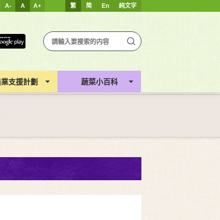
A-
A
A+
繁
简
En
純文字
農業支援計劃
蔬菜小百科