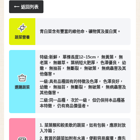
返回列表
青白菜含有豐富的維他命、礦物質及蛋白質。
蔬菜營養
特級:新鮮， 單棵長度12~15cm， 無黃葉， 無
老葉， 無雜草。 葉柄短大肥厚， 色澤優良， 幼
嫩， 無抽苔， 無斷裂， 無破葉， 無病蟲害及其
他傷害。
一級:具有品種固有的特徵及色澤， 色澤良好，
幼嫩， 無抽苔， 無斷裂， 無破葉， 無病蟲害及
選購蔬菜
其他傷害。
二級:同一品種， 次於一級， 但仍保持本品種基
本特徵， 仍有商品價值者。
1. 菜葉類和較柔軟的蔬菜，如有包裝，應原封放
入冷箱；
2. 散買的蔬菜如附有水滴，便較容易腐壞，應先