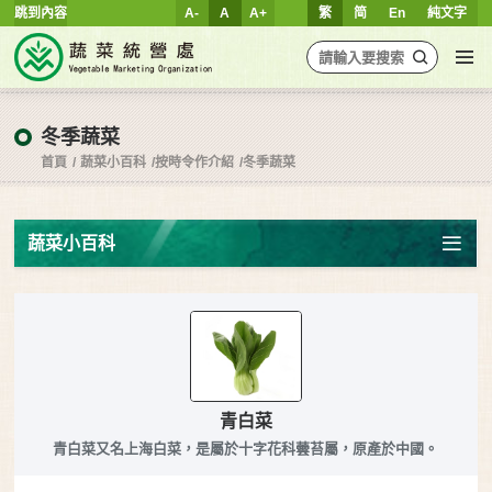
跳到內容
A-
A
A+
繁
简
En
純文字
冬季蔬菜
首頁
蔬菜小百科
按時令作介紹
冬季蔬菜
蔬菜小百科
青白菜
青白菜又名上海白菜，是屬於十字花科蕓苔屬，原產於中國。