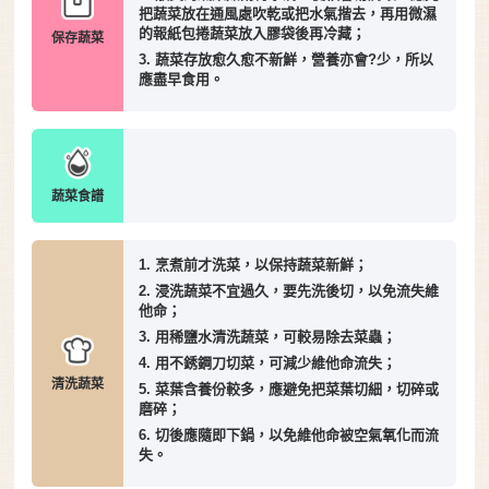
把蔬菜放在通風處吹乾或把水氣揩去，再用微濕
的報紙包捲蔬菜放入膠袋後再冷藏；
保存蔬菜
3. 蔬菜存放愈久愈不新鮮，營養亦會?少，所以
應盡早食用。
蔬菜食譜
1. 烹煮前才洗菜，以保持蔬菜新鮮；
2. 浸洗蔬菜不宜過久，要先洗後切，以免流失維
他命；
3. 用稀鹽水清洗蔬菜，可較易除去菜蟲；
4. 用不銹鋼刀切菜，可減少維他命流失；
清洗蔬菜
5. 菜葉含養份較多，應避免把菜葉切細，切碎或
磨碎；
6. 切後應隨即下鍋，以免維他命被空氣氧化而流
失。