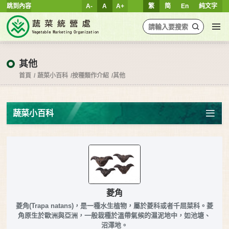
跳到內容
A-
A
A+
繁
简
En
純文字
其他
首頁
蔬菜小百科
按種類作介紹
其他
蔬菜小百科
菱角
菱角(Trapa natans)，是一種水生植物，屬於菱科或者千屈菜科。菱
角原生於歐洲與亞洲，一般栽種於溫帶氣候的濕泥地中，如池塘、
沼澤地。