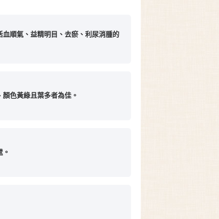
活血順氣、益精明目、去瘀、利尿消腫的
、顏色黃綠且葉多者為佳。
處。