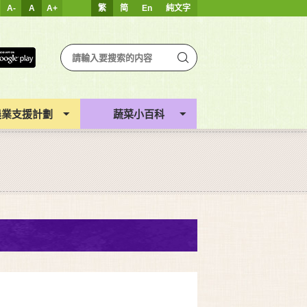
A-
A
A+
繁
简
En
純文字
農業支援計劃
蔬菜小百科