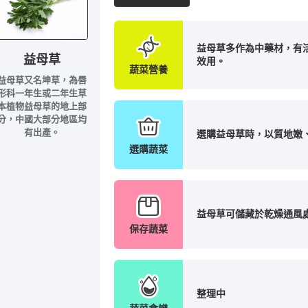
益母草多作為中藥材，有
益母草
效用。
蔬菜營養
益母草又名坤草，為唇
形科一年生或二年生草
本植物益母草的地上部
分，中國大部分地區均
有出產。
選購益母草時，以質地嫩
選購蔬菜
益母草可儲藏於乾燥通風
保存蔬菜
整理中