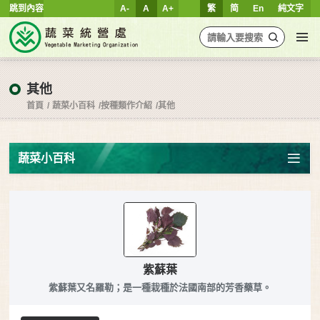
跳到內容
A-
A
A+
繁
简
En
純文字
其他
首頁
蔬菜小百科
按種類作介紹
其他
蔬菜小百科
紫蘇葉
紫蘇葉又名羅勒；是一種栽種於法國南部的芳香藥草。