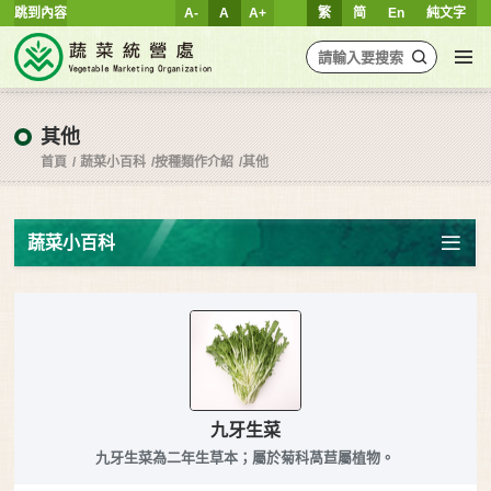
跳到內容
A-
A
A+
繁
简
En
純文字
其他
首頁
蔬菜小百科
按種類作介紹
其他
蔬菜小百科
九牙生菜
九牙生菜為二年生草本；屬於菊科萵苣屬植物。