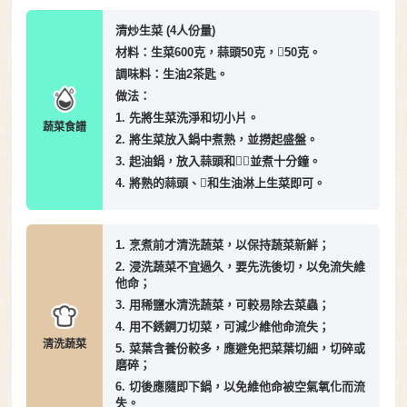
清炒生菜 (4人份量)
材料：生菜600克，蒜頭50克，50克。
調味料：生油2茶匙。
做法：
1. 先將生菜洗淨和切小片。
蔬菜食譜
2. 將生菜放入鍋中煮熟，並撈起盛盤。
3. 起油鍋，放入蒜頭和，並煮十分鐘。
4. 將熟的蒜頭、和生油淋上生菜即可。
1. 烹煮前才清洗蔬菜，以保持蔬菜新鮮；
2. 浸洗蔬菜不宜過久，要先洗後切，以免流失維
他命；
3. 用稀鹽水清洗蔬菜，可較易除去菜蟲；
4. 用不銹鋼刀切菜，可減少維他命流失；
清洗蔬菜
5. 菜葉含養份較多，應避免把菜葉切細，切碎或
磨碎；
6. 切後應隨即下鍋，以免維他命被空氣氧化而流
失。