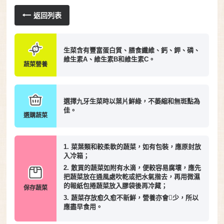
返回列表
生菜含有豐富蛋白質、膳食纖維、鈣、鉀、磷、
維生素A、維生素B和維生素C。
蔬菜營養
選擇九牙生菜時以葉片鮮綠，不萎縮和無斑點為
佳。
選購蔬菜
1. 菜葉類和較柔軟的蔬菜，如有包裝，應原封放
入冷箱；
2. 散買的蔬菜如附有水滴，便較容易腐壞，應先
把蔬菜放在通風處吹乾或把水氣揩去，再用微濕
的報紙包捲蔬菜放入膠袋後再冷藏；
保存蔬菜
3. 蔬菜存放愈久愈不新鮮，營養亦會少，所以
應盡早食用。