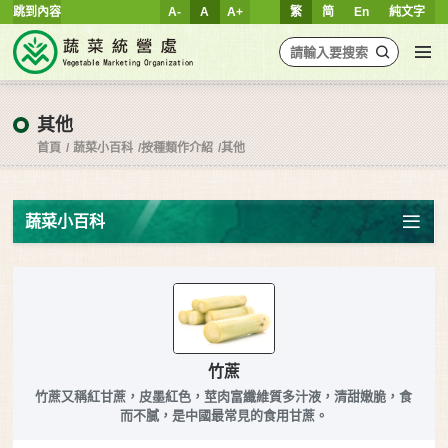
跳到內容
A-
A
A+
繁
简
En
純文字
其他
首頁
蔬菜小百科
按種類作介紹
其他
蔬菜小百科
竹蔗
竹蔗又稱紅甘蔗，皮墨紅色，莖肉富纖維質多汁液，清甜嫩脆，食
而不膩，是中國最常見的食用甘蔗。