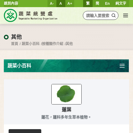
跳到內容
A-
A
A+
繁
简
En
純文字
其他
首頁
蔬菜小百科
按種類作介紹
其他
蔬菜小百科
蓮葉
蓮花，蓮科多年生草本植物。