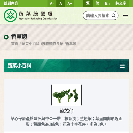
跳到內容
A-
A
A+
繁
简
En
純文字
香草類
首頁
蔬菜小百科
按種類作介紹
香草類
蔬菜小百科
菜芯仔
菜心仔原產於歐洲與中亞一帶。根系淺；莖短縮；葉呈闊卵形近圓
形；葉顏色為綠色；花為十字花序，多為色。