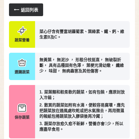
返回列表
菜心仔含有豐富胡蘿蔔素、葉綠素、鐵、鈣、維
生素B及C。
蔬菜營養
無黃葉， 無泥沙 ， 形態分枝挺直， 無破裂折
斷， 具有品種固有色澤， 葉梗光滑幼嫩， 纖維
少， 味甜， 無病蟲害及其他傷害。
選購蔬菜
1. 菜葉類和較柔軟的蔬菜，如有包裝，應原封放
入冷箱；
2. 散買的蔬菜如附有水滴，便較容易腐壞，應先
把蔬菜放在通風處吹乾或把水氣揩去，再用微濕
的報紙包捲蔬菜放入膠袋後再冷藏；
保存蔬菜
3. 蔬菜存放愈久愈不新鮮，營養亦會少，所以
應盡早食用。