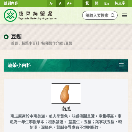
跳到內容
A-
A
A+
繁
简
En
純文字
豆類
首頁
蔬菜小百科
按種類作介紹
豆類
蔬菜小百科
南瓜
南瓜原產於中南美洲，瓜肉呈黃色，味道帶甜且濃，產量極高。南
瓜為一年生攀援草本；根系發達。 莖蔓生，五棱；葉掌狀五裂，缺
刻淺，深綠色，葉脈交界處有不規則斑紋。