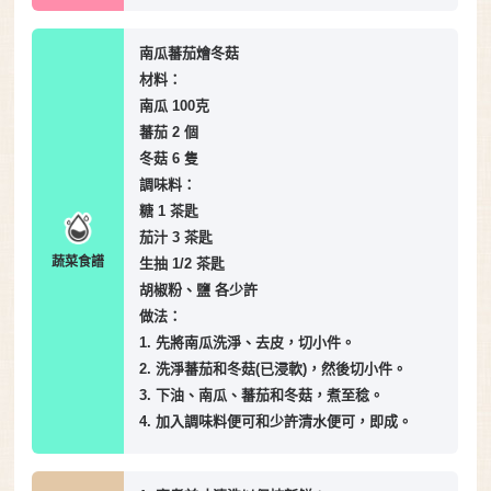
南瓜蕃茄燴冬菇
材料：
南瓜 100克
蕃茄 2 個
冬菇 6 隻
調味料：
糖 1 茶匙
茄汁 3 茶匙
蔬菜食譜
生抽 1/2 茶匙
胡椒粉、鹽 各少許
做法：
1. 先將南瓜洗淨、去皮，切小件。
2. 洗淨蕃茄和冬菇(已浸軟)，然後切小件。
3. 下油、南瓜、蕃茄和冬菇，煮至稔。
4. 加入調味料便可和少許清水便可，即成。