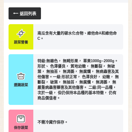
返回列表
南瓜含有大量的碳水化合物、維他命A和維他命
C。
蔬菜營養
特級:無雜色， 無畸形果， 單果1000g~2000g。
形狀、 色澤優良， 質地幼嫩， 無斷裂， 無破
葉， 無抽苔， 無凋萎， 無腐爛， 無病蟲害及其
他傷害。一級:形狀正常， 色澤良好， 幼嫩， 無
斷裂， 破葉， 無抽苔， 無腐爛， 無凋萎， 無
選購蔬菜
嚴重病蟲害藥害及其他傷害。 二級:同一品種，
次於一級， 但仍保持本品種的基本特徵， 仍有
商品價值者。
不需冷藏作保存。
保存蔬菜