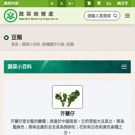
跳到內容
A-
A
A+
繁
简
En
純文字
豆類
首頁
蔬菜小百科
按種類作介紹
豆類
蔬菜小百科
芥蘭仔
芥蘭仔是甘藍的變種；原產於中國南部。它的莖粗大且直立，葉為
藍綠色；葉柄呈圓形且全長為倒卵形；花則有白色和黃色兩種之
分。