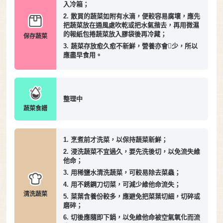
入冷箱；
2. 散買的蔬菜如附有水滴，便較容易腐壞，應先
把蔬菜放在通風處吹乾或把水氣揩去，再用微濕
的報紙包捲蔬菜放入膠袋後再冷藏；
保存蔬菜
3. 蔬菜存放愈久愈不新鮮，營養亦會少，所以
應盡早食用。
整理中
蔬菜食譜
1. 烹煮前才洗菜，以保持蔬菜新鮮；
2. 浸洗蔬菜不宜過久，要先洗後切，以免流失維
他命；
3. 用稀鹽水清洗蔬菜，可較易除去菜蟲；
4. 用不銹鋼刀切菜，可減少維他命流失；
清洗蔬菜
5. 菜葉含養份較多，應避免把菜葉切細，切碎或
磨碎；
6. 切後應隨即下鍋，以免維他命被空氣氧化而流