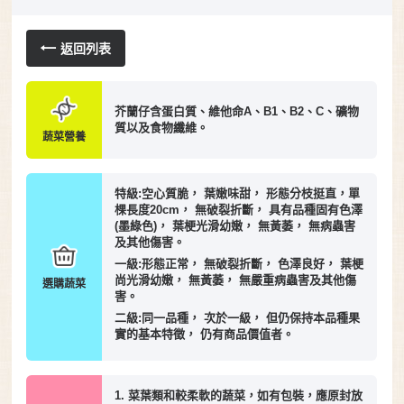
返回列表
芥蘭仔含蛋白質、維他命A、B1、B2、C、礦物
質以及食物纖維。
蔬菜營養
特級:空心質脆， 葉嫩味甜， 形態分枝挺直，單
棵長度20cm， 無破裂折斷， 具有品種固有色澤
(墨綠色)， 葉梗光滑幼嫩， 無黃萎， 無病蟲害
及其他傷害。
一級:形態正常， 無破裂折斷， 色澤良好， 葉梗
尚光滑幼嫩， 無黃萎， 無嚴重病蟲害及其他傷
選購蔬菜
害。
二級:同一品種， 次於一級， 但仍保持本品種果
實的基本特徵， 仍有商品價值者。
1. 菜葉類和較柔軟的蔬菜，如有包裝，應原封放