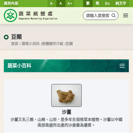
跳到內容
A-
A
A+
繁
简
En
純文字
豆類
首頁
蔬菜小百科
按種類作介紹
豆類
蔬菜小百科
沙薑
沙薑又名三赖、山辣、山奈，是多年生宿根草本植物。沙薑以中國
南部南盛所出產的沙姜最為優質。